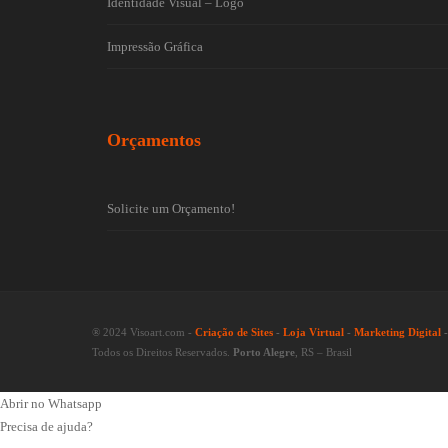
Identidade Visual – Logo
Impressão Gráfica
Orçamentos
Solicite um Orçamento!
® 2024 Visoart.com -
Criação de Sites
-
Loja Virtual
-
Marketing Digital
Todos os Direitos Reservados.
Porto Alegre
, RS – Brasil
Abrir no Whatsapp
Precisa de ajuda?