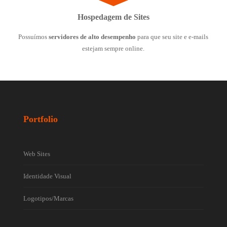
Hospedagem de Sites
Possuímos
servidores de alto desempenho
para que seu site e e-mails
estejam sempre online.
Portfolio
Web Sites
Identidade Visual
Logotipos/Marcas