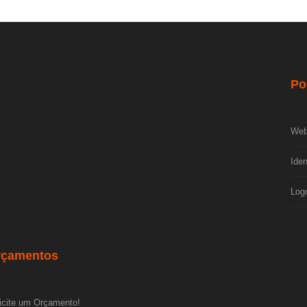
Po
Web
Iden
Log
rçamentos
icite um Orçamento!