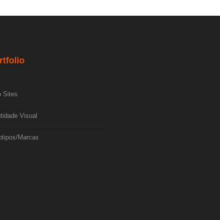
rtfolio
 Sites
tidade Visual
otipos/Marcas