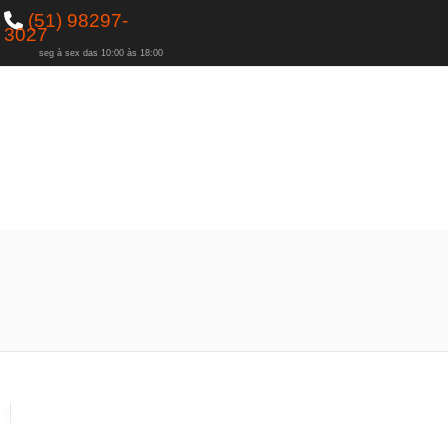
(51) 98297-
3027
seg à sex das 10:00 às 18:00