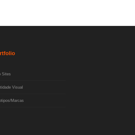
rtfolio
 Sites
tidade Visual
otipos/Marcas