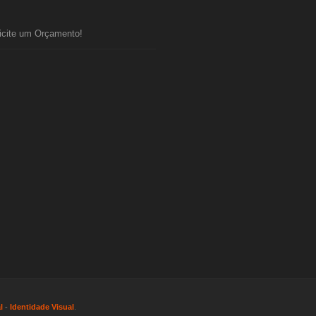
icite um Orçamento!
l
-
Identidade Visual
.