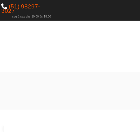
(51) 98297-
3027
seg à sex das 10:00 às 18:00