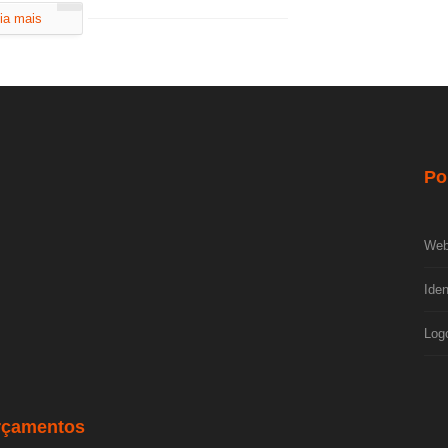
ia mais
Po
Web
Iden
Log
rçamentos