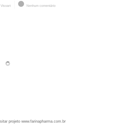
Visoart
Nenhum comentário
sitar projeto www.farinapharma.com.br