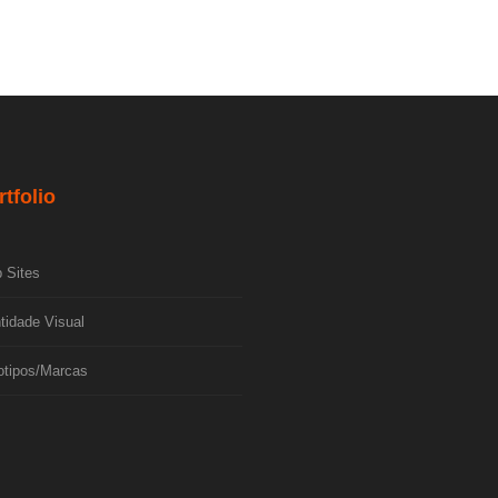
rtfolio
 Sites
tidade Visual
otipos/Marcas