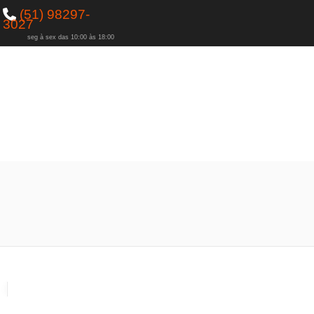
(51) 98297-
3027
seg à sex das 10:00 às 18:00