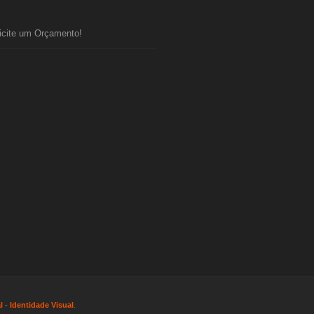
icite um Orçamento!
l
-
Identidade Visual
.