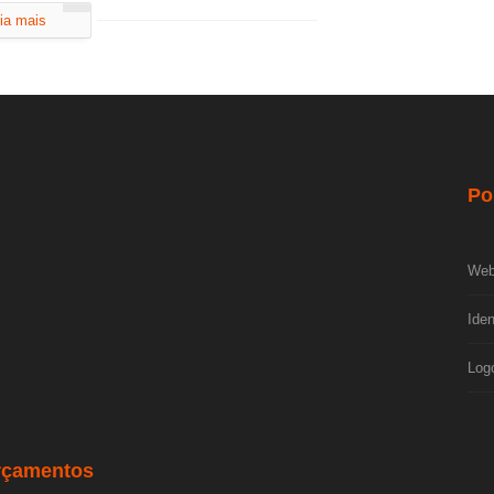
ia mais
Po
Web
Iden
Log
rçamentos