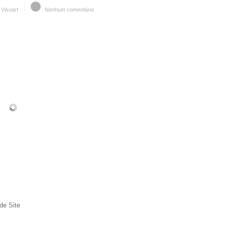
Visoart
Nenhum comentário
de Site