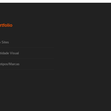
rtfolio
 Sites
tidade Visual
otipos/Marcas