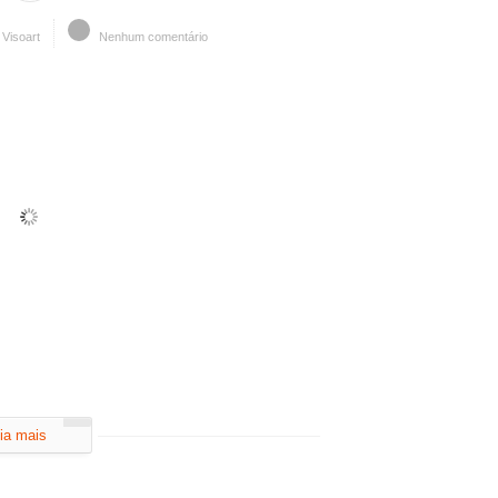
Visoart
Nenhum comentário
ia mais