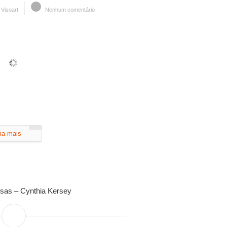
Visoart
Nenhum comentário
ia mais
sas – Cynthia Kersey