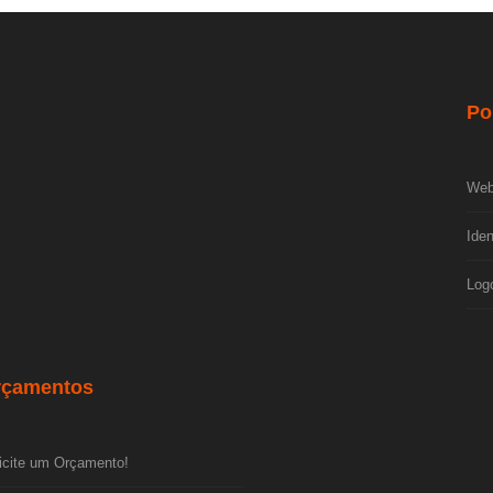
Po
Web
Iden
Log
rçamentos
icite um Orçamento!