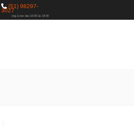
(51) 98297-
3027
seg à sex das 10:00 às 18:00