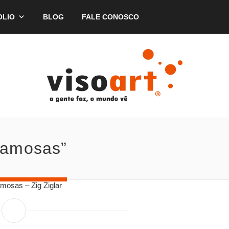
OLIO
BLOG
FALE CONOSCO
Famosas”
mosas – Zig Ziglar