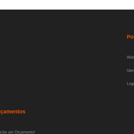
Po
Web
Iden
Log
rçamentos
icite um Orçamento!