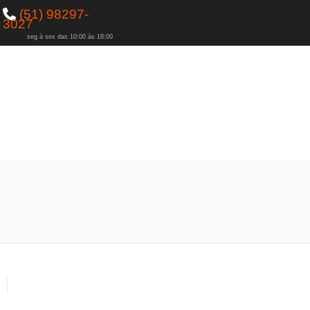
(51) 98297-
3027
seg à sex das 10:00 às 18:00