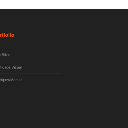
rtfolio
 Sites
tidade Visual
otipos/Marcas