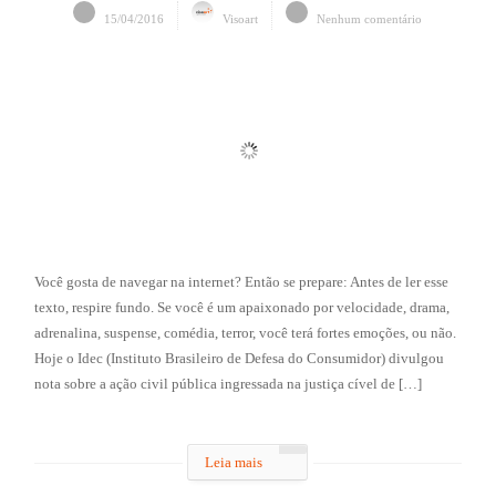
15/04/2016
Visoart
Nenhum comentário
Você gosta de navegar na internet? Então se prepare: Antes de ler esse
texto, respire fundo. Se você é um apaixonado por velocidade, drama,
adrenalina, suspense, comédia, terror, você terá fortes emoções, ou não.
Hoje o Idec (Instituto Brasileiro de Defesa do Consumidor) divulgou
nota sobre a ação civil pública ingressada na justiça cível de […]
Leia mais