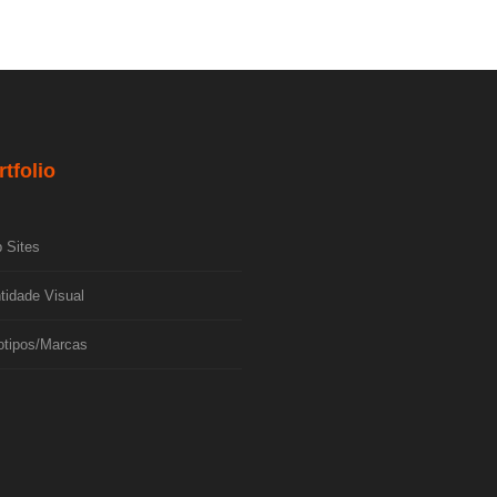
rtfolio
 Sites
tidade Visual
otipos/Marcas