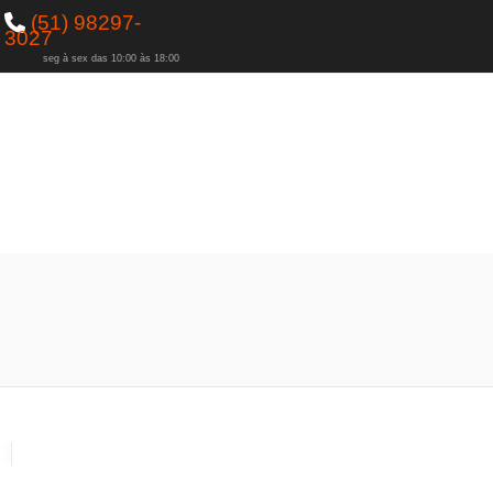
(51) 98297-
3027
seg à sex das 10:00 às 18:00