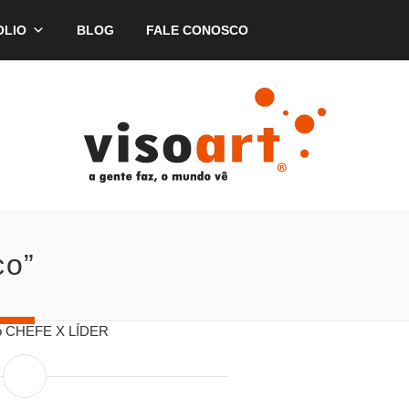
OLIO
BLOG
FALE CONOSCO
co”
ico CHEFE X LÍDER