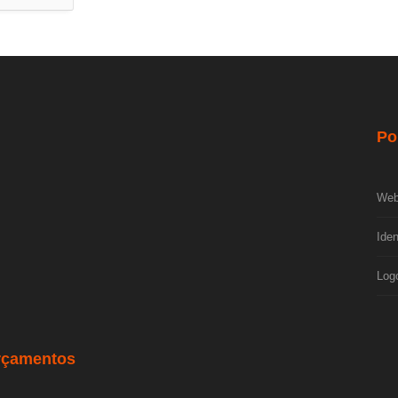
Po
Web
Iden
Log
rçamentos