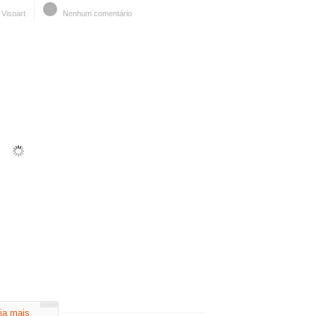
Visoart
Nenhum comentário
ia mais