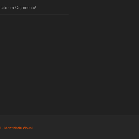
icite um Orçamento!
l
-
Identidade Visual
.