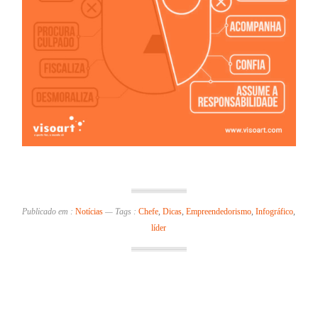
Publicado em :
Notícias
—
Tags :
Chefe
,
Dicas
,
Empreendedorismo
,
Infográfico
,
líder