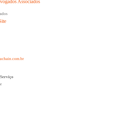
vogados Associados
tados
Site
o
uchain.com.br
 Serviço
te