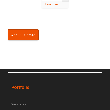
Leia mais
←
OLDER POSTS
Portfolio
Web Sites