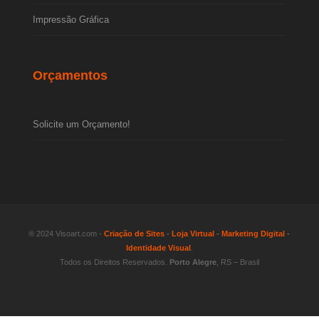
Impressão Gráfica
Orçamentos
Solicite um Orçamento!
® 2024 Visoart.com -
Criação de Sites
-
Loja Virtual
-
Marketing Digital
-
Identidade Visual
.
Todos os Direitos Reservados.
Porto Alegre
, RS – Brasil